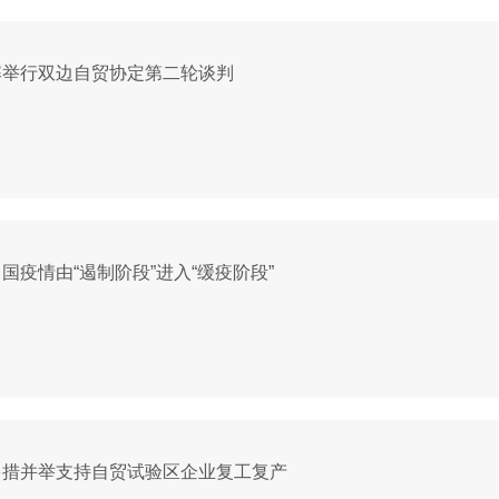
寨举行双边自贸协定第二轮谈判
国疫情由“遏制阶段”进入“缓疫阶段”
多措并举支持自贸试验区企业复工复产