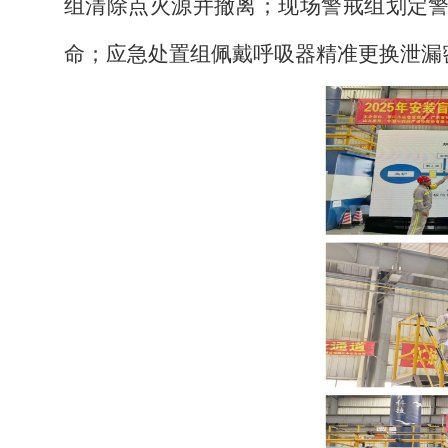
组清除点火源并撤离；现场警戒组划定
命；应急处置组佩戴呼吸器精准更换泄漏